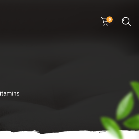
0
itamins