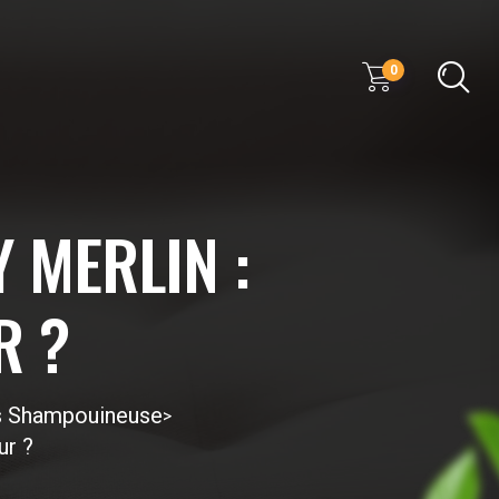
0
 MERLIN :
R ?
ls Shampouineuse
>
ur ?