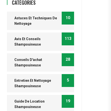
CATÉGORIES
10
Astuces Et Techniques De
Nettoyage
113
Avis Et Conseils
Shampouineuse
28
Conseils D'achat
Shampouineuse
5
Entretien Et Nettoyage
Shampouineuse
19
Guide De Location
Shampouineuse