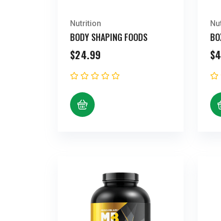
Nutrition
Nut
BODY SHAPING FOODS
BO
$
24.99
$
4