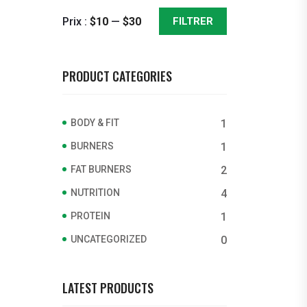
Prix :
$10
—
$30
FILTRER
Prix
Prix
min
max
PRODUCT CATEGORIES
BODY & FIT
1
BURNERS
1
FAT BURNERS
2
NUTRITION
4
PROTEIN
1
UNCATEGORIZED
0
LATEST PRODUCTS