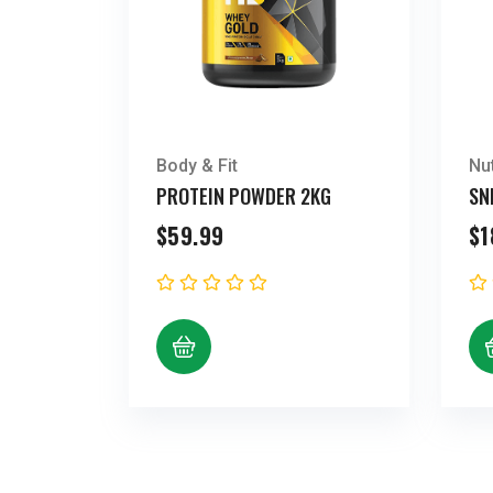
Body & Fit
Nut
PROTEIN POWDER 2KG
SN
$
59.99
$
1