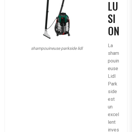
LU
SI
ON
La
shampouineuse parkside lidl
sham
pouin
euse
Lidl
Park
side
est
un
excel
lent
inves