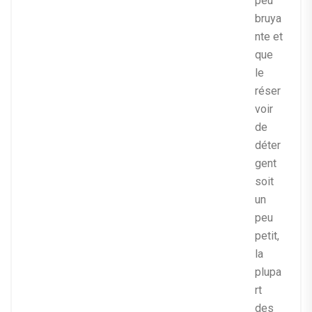
peu
bruya
nte et
que
le
réser
voir
de
déter
gent
soit
un
peu
petit,
la
plupa
rt
des