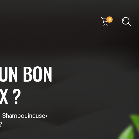
0
 UN BON
X ?
ls Shampouineuse
>
?