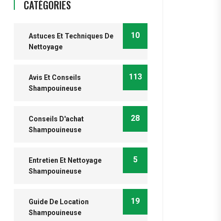
CATÉGORIES
10
Astuces Et Techniques De
Nettoyage
113
Avis Et Conseils
Shampouineuse
28
Conseils D'achat
Shampouineuse
5
Entretien Et Nettoyage
Shampouineuse
19
Guide De Location
Shampouineuse