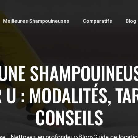
Meilleures Shampouineuses
Comparatifs
Blog
 UNE SHAMPOUINEUS
 U : MODALITÉS, TAR
CONSEILS
e | Nettoyez en profondeur
Blog
Guide de locati
>
>