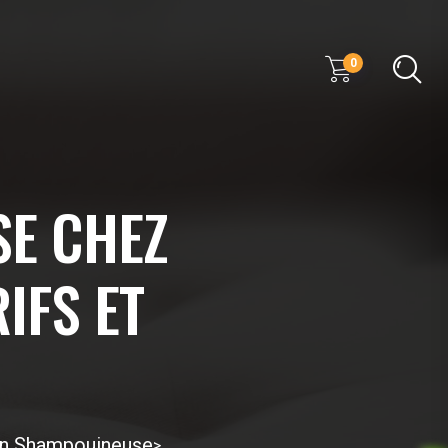
0
E CHEZ
IFS ET
on Shampouineuse
>