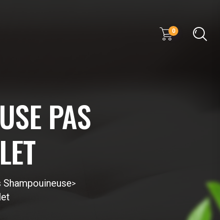
0
USE PAS
LET
ls Shampouineuse
>
let