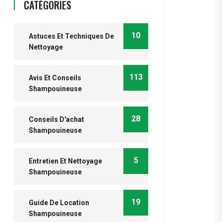
CATÉGORIES
10
Astuces Et Techniques De
Nettoyage
113
Avis Et Conseils
Shampouineuse
28
Conseils D'achat
Shampouineuse
5
Entretien Et Nettoyage
Shampouineuse
19
Guide De Location
Shampouineuse