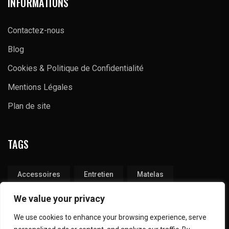
INFORMATIONS
Contactez-nous
Blog
Cookies & Politique de Confidentialité
Mentions Légales
Plan de site
TAGS
Accessoires
Entretien
Matelas
Produits
Tapis
Technique
We value your privacy
We use cookies to enhance your browsing experience, serve