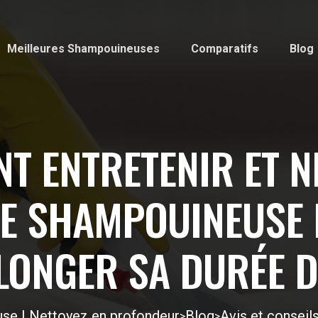
Meilleures Shampouineuses
Comparatifs
Blog
T ENTRETENIR ET N
E SHAMPOUINEUSE
ONGER SA DURÉE D
se | Nettoyez en profondeur
Blog
Avis et consei
>
>