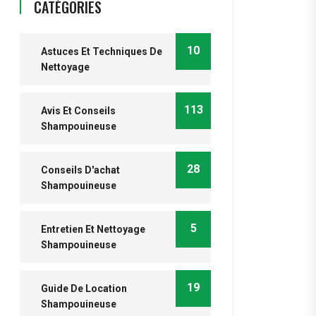
CATÉGORIES
10
Astuces Et Techniques De
Nettoyage
113
Avis Et Conseils
Shampouineuse
28
Conseils D'achat
Shampouineuse
5
Entretien Et Nettoyage
Shampouineuse
19
Guide De Location
Shampouineuse