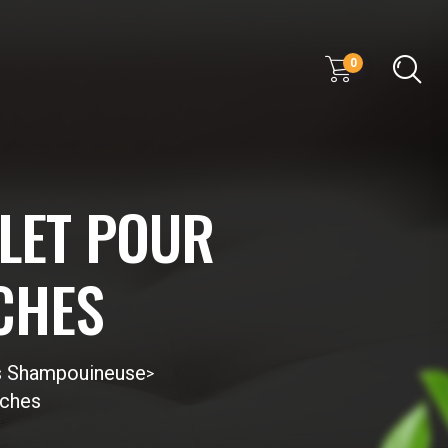
0
PLET POUR
CHES
ls Shampouineuse
>
aches