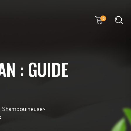
0
N : GUIDE
ls Shampouineuse
>
s