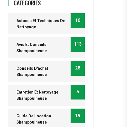
CATÉGORIES
10
Astuces Et Techniques De
Nettoyage
113
Avis Et Conseils
Shampouineuse
28
Conseils D'achat
Shampouineuse
5
Entretien Et Nettoyage
Shampouineuse
19
Guide De Location
Shampouineuse